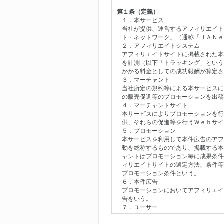
第１条（定義）
１．本サービス
当社が提供、運営するアフィリエイト
ト・ネットワーク」（通称「ＪＡＮｅ
２．アフィリエイトシステム
アフィリエイトサイトに掲載された本
を計測（以下「トラッキング」という
かかる料金としての成功報酬が算定さ
３．マーチャント
当社所定の規約等による本サービスに
の販売促進等のプロモーションを出稿
４．マーチャントサイト
本サービスによりプロモーションを行
供、それらの促進等を行うＷｅｂサイ
５．プロモーション
本サービスを利用して本件広告のアフ
動を総称するものであり、掲載する本
ャントはプロモーション毎に成果条件
ィリエイトサイトの選定方法、条件等
プロモーション条件という。
６．本件広告
プロモーションにおいてアフィリエイ
告をいう。
７．ユーザー
アフィリエイトサイトの使用者及び本