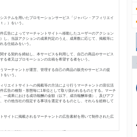
システムを用いたプロモーションサービス「ジャパン・アフィリエイ
ｔ」）をいう。
件広告によってマーチャントサイトへ移動したユーザーのアクション
）し、当該アクションの成果判定のうえ、成果数に応じて、掲載等に
れる仕組みをいう。
関する契約を締結し、本サービスを利用して、自己の商品やサービス
する者又はプロモーションの出稿を希望する者をいう。
うマーチャントが運営、管理する自己の商品の販売やサービスの提
トをいう。
ィリエイトサイトへの掲載等の方法により行うマーチャントの宣伝活
件広告の種類・形態毎に1単位として取り扱われるものとする。マーチ
、一成果における成功報酬の金額（以下、成功報酬単価）、及びアフ
、その他当社の指定する事項を選定するものとし、それらを総称して
トサイトに掲載されるマーチャントの広告素材を用いて制作された広
件広告を閲覧し、本件広告のリンクを通じて、アフィリエイトサイト