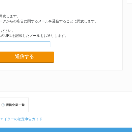
マーチャントサイトの使用者をいう。
用いて、各プロモーションと提携し、自己が運営、管理するアフィリ
をいう。
同意します。
ークからの広告に関するメールを受信することに同意します。
アフィリエイトパートナーが運営、管理するＷｅｂサイトをいう。
ください。
フィリエイトシステムによってトラッキングされ、本サービス管理ペ
のURLを記載したメールをお送りします。
るユーザーの行為のことをいい、成果の対象となりうるユーザーの行
当社によって定められるものとし、それらの条件を成果条件という。
って成果条件が満たされていると判断され、認証されたアクションを
ョン条件に基づいて算出されるマーチャントが当社に対して支払う本
価格とする）をいう。
払いを受けることを条件として、成果数、及びプロモーション条件に
ントに代わりアフィリエイトパートナーに対して支払う金額（税込み
であり、当社が本サービスの提供の対価として受領する金額（税込み
エイターの確定申告ガイド
の定める方法に従い、当社が開発し、運営、管理するアフィリエイト
アフィリエイトサイトへ掲載するサービスを利用できる。