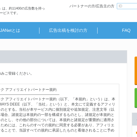
パートナーの方/広告主の方
」は、約11400の広告数を持っ
ービスです。
JANetとは
広告出稿を検討の方
FAQ
のみご登録ください。
ク アフィリエイトパートナー規約
―――――――――――――――――
ク アフィリエイトパートナー規約（以下、「本規約」という）は、本
AYS DEEE（以下、「当社」という）と、本文にて定義するアフィリ
ものとする。当社が本サービス内に個別規定や追加規定、注意文等（以
る場合、諸規定は本規約の一部を構成するものとし、諸規定が本規約と
ものとし、その他の部分については、本規約と諸規定が重畳的に適用さ
るためには、これらのすべての規約に同意する必要があり、アフィリエ
することで、当該すべての規約に承諾したものと看做されることに予め