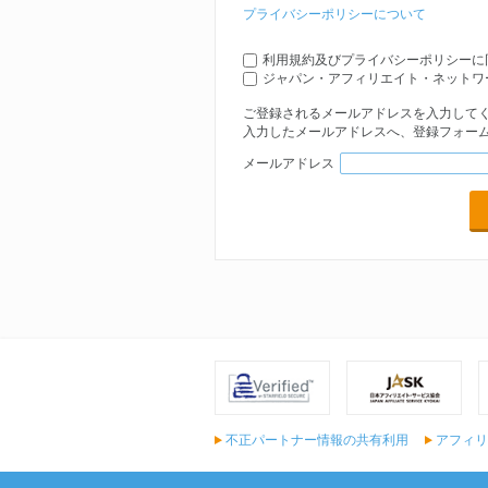
からマーチャントサイトへと移動した
プライバシーポリシーについて
８．アフィリエイトパートナー
当社と本契約を締結し、本サービスを
エイトサイトに本件広告を掲載する者
利用規約及びプライバシーポリシーに
９．アフィリエイトサイト
ジャパン・アフィリエイト・ネットワ
本サービスにより本件広告を掲載する
１０．アクション
ご登録されるメールアドレスを入力して
マーチャントサイトで本サービスのア
入力したメールアドレスへ、登録フォーム
ージに表示された成果の対象となりう
メールアドレス
為の条件は、事前にマーチャント又は
１１．成果
アクションのうち、マーチャントによ
いう。
１２．成功報酬
成果数、成功報酬単価及びプロモーシ
サービスの対価としての金額（税込み
１３．成果報酬
当社がマーチャントから成功報酬の支
基づいて算出される、当社がマーチャ
価格とする）をいう。
１４．本サービス利用手数料
成功報酬から成果報酬を控除した金額
価格とする）をいう。
不正パートナー情報の共有利用
第２条（本サービス）
アフィリ
１．アフィリエイトパートナーは当社
システムを用いて、本件広告を自己の