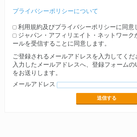
トサイトへ移動したユーザーのアクション
プライバシーポリシーについて
キング」という）し、当該アクションの成
に応じて、掲載等にかかる料金としての成
利用規約及びプライバシーポリシーに同意
組みをいう。
ジャパン・アフィリエイト・ネットワーク
３．マーチャント
ールを受信することに同意します。
当社所定の規約等による本サービスに関す
ご登録されるメールアドレスを入力してくだ
ービスを利用して、自己の商品やサービス
入力したメールアドレスへ、登録フォームのU
ーションを出稿する者又はプロモーション
をお送りします。
いう。
４．マーチャントサイト
メールアドレス
本サービスによりプロモーションを行うマ
理する自己の商品の販売やサービスの提供
うＷｅｂサイトをいう。
５．プロモーション
本サービスを利用して本件広告のアフィリ
等の方法により行うマーチャントの宣伝活