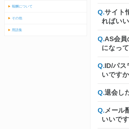
報酬について
サイト
その他
ればい
用語集
AS会
になっ
ID/
いです
退会し
メール
いいで