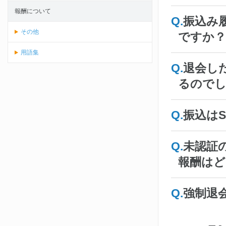
報酬について
振込み
その他
ですか？
用語集
退会し
るので
振込はS
未認証
報酬はど
強制退